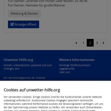
Für Damen: Diverses von Hosen über Blusen, Gr.36/38
Für Herren: Hemden für große Männer
Kleidung & Decken
Anzeige öffnen
1
2
3
Unwetter-Hilfe.org
Weitere Informationen
Schnell, unkompliziert, passend und zum
Wichtige Telefonnummern
richtigen Ort!
Lageberichte
Über uns
Ein Vermittlungsportal der OneCue
GmbH.
Cookies auf unwetter-hilfe.org
Rechtliches
Eine Portallösung von:
Wir verwenden Cookies. Einige Cookies sind für die Funktionalität unserer Website
Impressum
unbedingt erforderlich. Funktionale Cookies hingegen speichern technische
Datenschutzerklärung
Informationen, während Performance-Cookies die Browsing-Daten verfolgen, um uns
Cookie-Einstellungen
bei der Optimierung unserer Website zu helfen. Wir verwenden auch Drittanbieter-
Cookies von unseren Partnern. Diese werden in unserer Cookie-Einstellungen