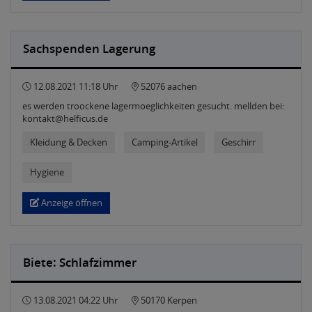
Sachspenden Lagerung
12.08.2021 11:18 Uhr
52076 aachen
es werden troockene lagermoeglichkeiten gesucht. mellden bei:
kontakt@helficus.de
Kleidung & Decken
Camping-Artikel
Geschirr
Hygiene
Anzeige öffnen
Biete: Schlafzimmer
13.08.2021 04:22 Uhr
50170 Kerpen