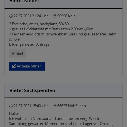
Biete: Möbel
22.07.2021 21:24 Uhr
50996 Köln
2 Esstische, weiss, hochglanz, 80x80
1 graues L-Schlafsofa mit Bettkasten 2,00mx1,60m
1 Fernseh-Audiotisch, schwenkbar, Glas und graues Metall, sehr
schwer
Bilder gerne auf Anfrage
Möbel
Anzeige öffnen
Biete: Sachspenden
21.07.2021 15:40 Uhr
66625 Nohfelden
Hallo.
Ich wohne im Nordsaarland und habe am verg. WE eine
Sammlung gestartet. Momentan sind ja alle Lager vor Ort voll,