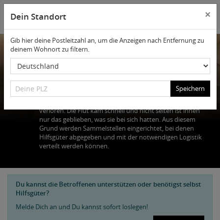
×
Dein Standort
Gib hier deine Postleitzahl an, um die Anzeigen nach Entfernung zu
deinem Wohnort zu filtern.
Deine PLZ
Sammelstellen
Deine PLZ
Speichern
Innerhalb kürzester Zeit haben die Betroffenen alles
verloren. Die Flut kam schnell und nicht selten ist ihnen
nur das geblieben, was sie bei sich hatten. Aus diesem
Grund werden Sammelstellen eingerichtet, bei denen
Hilfsgüter abgegeben und mit der notwendigen Logistik
verteilt werden können.
Du kannst die Betroffenen unterstützen oder benötigst selbst
Hilfsgüter?
Melde Dich an und Du kannst sofort loslegen!