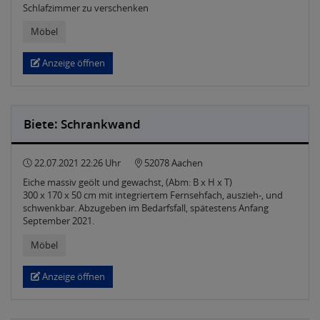
Schlafzimmer zu verschenken
Möbel
Anzeige öffnen
Biete: Schrankwand
22.07.2021 22:26 Uhr
52078 Aachen
Eiche massiv geölt und gewachst, (Abm: B x H x T)
300 x 170 x 50 cm mit integriertem Fernsehfach, auszieh-, und
schwenkbar. Abzugeben im Bedarfsfall, spätestens Anfang
September 2021.
Möbel
Anzeige öffnen