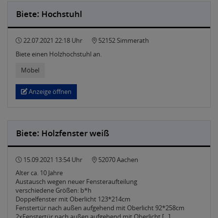
Biete: Hochstuhl
22.07.2021 22:18 Uhr
52152 Simmerath
Biete einen Holzhochstuhl an.
Möbel
Anzeige öffnen
Biete: Holzfenster weiß
15.09.2021 13:54 Uhr
52070 Aachen
Alter ca. 10 Jahre
Austausch wegen neuer Fensteraufteilung
verschiedene Größen: b*h
Doppelfenster mit Oberlicht 123*214cm
Fenstertür nach außen aufgehend mit Oberlicht 92*258cm
2xFenstertür nach außen aufgehend mit Oberlicht [...]