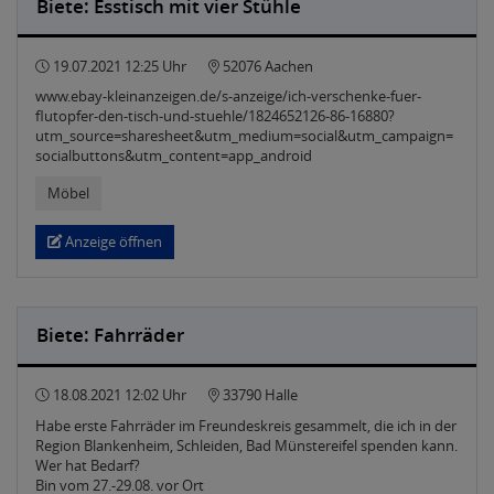
Biete: Esstisch mit vier Stühle
19.07.2021 12:25 Uhr
52076 Aachen
www.ebay-kleinanzeigen.de/s-anzeige/ich-verschenke-fuer-
flutopfer-den-tisch-und-stuehle/1824652126-86-16880?
utm_source=sharesheet&utm_medium=social&utm_campaign=
socialbuttons&utm_content=app_android
Möbel
Anzeige öffnen
Biete: Fahrräder
18.08.2021 12:02 Uhr
33790 Halle
Habe erste Fahrräder im Freundeskreis gesammelt, die ich in der
Region Blankenheim, Schleiden, Bad Münstereifel spenden kann.
Wer hat Bedarf?
Bin vom 27.-29.08. vor Ort