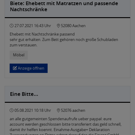
Biete: Ehebett mit Matratzen und passende
Nachtschränke
27.07.2021 16:43 Uhr
52080 Aachen
Ehebett mit Nachtschränke passend
sehr gut erhalten. Zum Bett gehören noch große Schubladen
zum verstauen.
Möbel
Anzeige öffnen
Eine Bitte...
05.08.2021 10:18 Uhr
52076 aachen
an alle gutgemeinten Spendenaufrufe ueber paypal: eure
account werden geschlossen bitte transferiert das geld schnell,
damit ihr helfen koennt. Einahme-Ausgabe= Deklaration
Zuwwendungen an Dritte achtet darauf das die Finanz GmbH