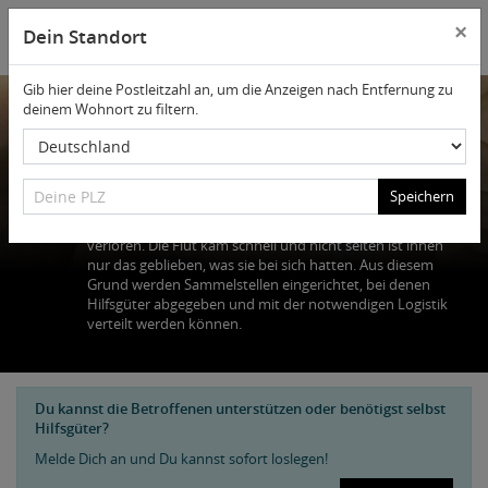
×
Dein Standort
Gib hier deine Postleitzahl an, um die Anzeigen nach Entfernung zu
deinem Wohnort zu filtern.
Deine PLZ
Sammelstellen
Deine PLZ
Speichern
Innerhalb kürzester Zeit haben die Betroffenen alles
verloren. Die Flut kam schnell und nicht selten ist ihnen
nur das geblieben, was sie bei sich hatten. Aus diesem
Grund werden Sammelstellen eingerichtet, bei denen
Hilfsgüter abgegeben und mit der notwendigen Logistik
verteilt werden können.
Du kannst die Betroffenen unterstützen oder benötigst selbst
Hilfsgüter?
Melde Dich an und Du kannst sofort loslegen!