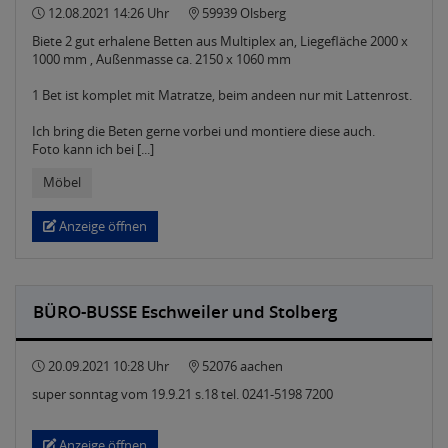
12.08.2021 14:26 Uhr
59939 Olsberg
Biete 2 gut erhalene Betten aus Multiplex an, Liegefläche 2000 x
1000 mm , Außenmasse ca. 2150 x 1060 mm
1 Bet ist komplet mit Matratze, beim andeen nur mit Lattenrost.
Ich bring die Beten gerne vorbei und montiere diese auch.
Foto kann ich bei [...]
Möbel
Anzeige öffnen
BÜRO-BUSSE Eschweiler und Stolberg
20.09.2021 10:28 Uhr
52076 aachen
super sonntag vom 19.9.21 s.18 tel. 0241-5198 7200
Anzeige öffnen