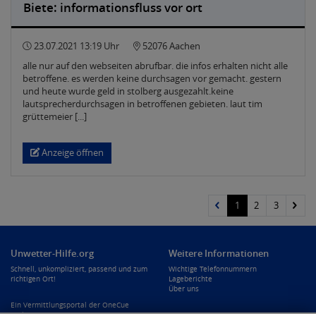
Biete: informationsfluss vor ort
23.07.2021 13:19 Uhr
52076 Aachen
alle nur auf den webseiten abrufbar. die infos erhalten nicht alle
betroffene. es werden keine durchsagen vor gemacht. gestern
und heute wurde geld in stolberg ausgezahlt.keine
lautsprecherdurchsagen in betroffenen gebieten. laut tim
grüttemeier [...]
Anzeige öffnen
1
2
3
Unwetter-Hilfe.org
Weitere Informationen
Schnell, unkompliziert, passend und zum
Wichtige Telefonnummern
richtigen Ort!
Lageberichte
Über uns
Ein Vermittlungsportal der OneCue
GmbH.