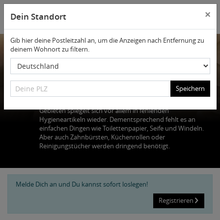
×
Dein Standort
Gib hier deine Postleitzahl an, um die Anzeigen nach Entfernung zu
deinem Wohnort zu filtern.
Deine PLZ
Hygieneartikel
Deine PLZ
Speichern
Die eingeschränkte Grundversorgung in den betroffenen
Gebieten spiegelt sich vor allem in fehlenden
Hygieneartikeln wieder. Dementsprechend fehlt es an
einfachen Dingen wie Toilettenpapier, Seife und Windeln.
Aber auch Zahnbürsten, Küchenrollen oder
Reinigungstücher werden dringend benötigt.
Melde Dich an und Du kannst sofort loslegen!
Registrieren