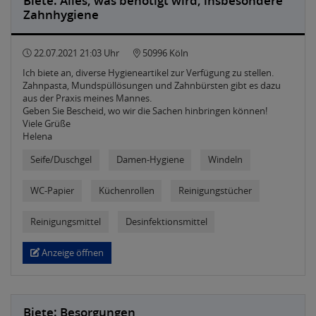
Biete: Alles, was benötigt wird, insbesondere
Zahnhygiene
22.07.2021 21:03 Uhr
50996 Köln
Ich biete an, diverse Hygieneartikel zur Verfügung zu stellen.
Zahnpasta, Mundspüllösungen und Zahnbürsten gibt es dazu
aus der Praxis meines Mannes.
Geben Sie Bescheid, wo wir die Sachen hinbringen können!
Viele Grüße
Helena
Seife/Duschgel
Damen-Hygiene
Windeln
WC-Papier
Küchenrollen
Reinigungstücher
Reinigungsmittel
Desinfektionsmittel
Anzeige öffnen
Biete: Besorgungen