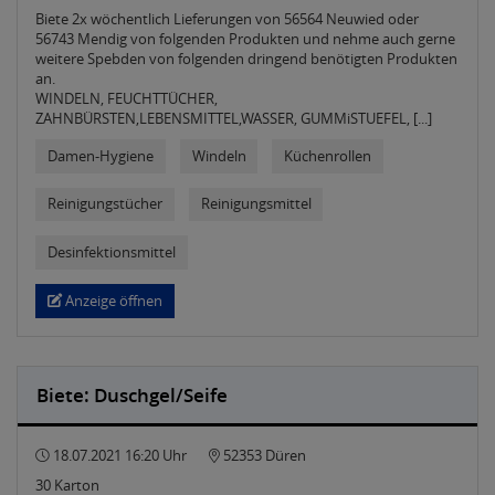
Biete 2x wöchentlich Lieferungen von 56564 Neuwied oder
56743 Mendig von folgenden Produkten und nehme auch gerne
weitere Spebden von folgenden dringend benötigten Produkten
an.
WINDELN, FEUCHTTÜCHER,
ZAHNBÜRSTEN,LEBENSMITTEL,WASSER, GUMMiSTUEFEL, [...]
Damen-Hygiene
Windeln
Küchenrollen
Reinigungstücher
Reinigungsmittel
Desinfektionsmittel
Anzeige öffnen
Biete: Duschgel/Seife
18.07.2021 16:20 Uhr
52353 Düren
30 Karton