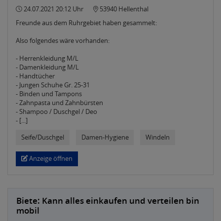
24.07.2021 20:12 Uhr
53940 Hellenthal
Freunde aus dem Ruhrgebiet haben gesammelt:
Also folgendes wäre vorhanden:
- Herrenkleidung M/L
- Damenkleidung M/L
- Handtücher
- Jungen Schuhe Gr. 25-31
- Binden und Tampons
- Zahnpasta und Zahnbürsten
- Shampoo / Duschgel / Deo
- [...]
Seife/Duschgel
Damen-Hygiene
Windeln
Anzeige öffnen
Biete: Kann alles einkaufen und verteilen bin
mobil