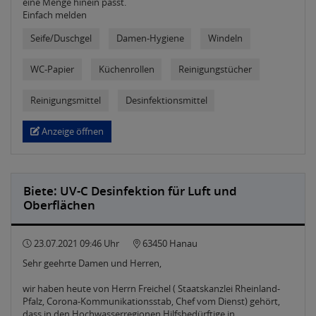
eine Menge hinein passt.
Einfach melden
Seife/Duschgel
Damen-Hygiene
Windeln
WC-Papier
Küchenrollen
Reinigungstücher
Reinigungsmittel
Desinfektionsmittel
Anzeige öffnen
Biete: UV-C Desinfektion für Luft und
Oberflächen
23.07.2021 09:46 Uhr
63450 Hanau
Sehr geehrte Damen und Herren,
wir haben heute von Herrn Freichel ( Staatskanzlei Rheinland-
Pfalz, Corona-Kommunikationsstab, Chef vom Dienst) gehört,
dass in den Hochwasserregionen Hilfsbedürftige in