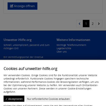
Anzeige öffnen
1
2
Unwetter-Hilfe.org
Weitere Informationen
Schnell, unkompliziert, passend und zum
Wichtige Telefonnummern
richtigen Ort!
Lageberichte
Über uns
Ein Vermittlungsportal der OneCue
GmbH.
Cookies auf unwetter-hilfe.org
Rechtliches
Eine Portallösung von:
Wir verwenden Cookies. Einige Cookies sind für die Funktionalität unserer Website
Impressum
unbedingt erforderlich. Funktionale Cookies hingegen speichern technische
Datenschutzerklärung
Informationen, während Performance-Cookies die Browsing-Daten verfolgen, um uns
Cookie-Einstellungen
bei der Optimierung unserer Website zu helfen. Wir verwenden auch Drittanbieter-
Cookies von unseren Partnern. Diese werden in unserer Cookie-Einstellungen
aufgeführt.
✓ Akzeptieren
Nur erforderliche Cookies erlauben
Klicken Sie oben auf "Akzeptieren", wenn Sie mit der Verwendung aller Cookies